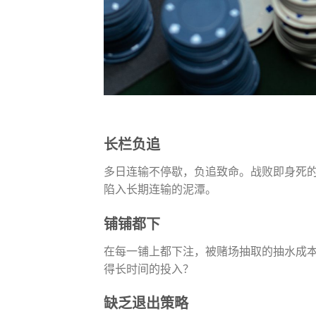
长栏负追
多日连输不停歇，负追致命。战败即身死
陷入长期连输的泥潭。
铺铺都下
在每一铺上都下注，被赌场抽取的抽水成
得长时间的投入？
缺乏退出策略