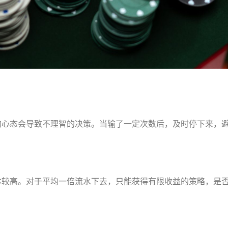
的心态会导致不理智的决策。当输了一定次数后，及时停下来，
本较高。对于平均一倍流水下去，只能获得有限收益的策略，是