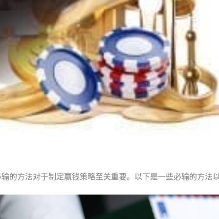
必输的方法对于制定赢钱策略至关重要。以下是一些必输的方法