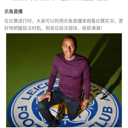
乐鱼直播
在比赛进行时，大家可以利用乐鱼直播来观看比赛实况，更
好地把握投注时机。祝各位投注愉快，收获满满！