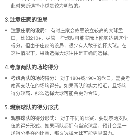
此时果断选择小球是较为明智的。
3. 注意庄家的设局
注意庄家的设局：
有时庄家会故意设立较高的大球盘
口，比如210+，尽管一些球队可能实际上能够达到这个
得分，但由于庄家的设局，很少有人敢于选择大球。在
这种情况下，果断选择大球往往是正确的选择。
4. 考虑两队的场均得分
考虑两队的场均得分：
对于180+或190+的盘口，需要考
虑两支队伍的场均得分。如果两队的实力相近，且场均
得分较高，那么选择大球可能会更为合适。
5. 观察球队的得分形式
观察球队的得分形式：
对于不同的比赛，要观察两支队
伍的得分形式。如果两队都拥有当家球星，预计会是一
场得分争夺的比赛，那么选择大球可能更具潜力。