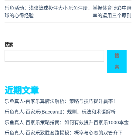
乐鱼活动：浅谈篮球投注大小
乐鱼注册：掌握体育博彩中赔
球的心得经验
率的运用三个原则
搜索
搜
索
近期文章
乐鱼真人-百家乐算牌法解析：策略与技巧提升赢率！
乐鱼真人-百家乐(Baccarat)：规则、玩法和术语解析
乐鱼真人-百家乐策略指南：如何有效提升百家乐1000本金
乐鱼真人-百家乐致胜套路揭秘：概率与心态的双管齐下